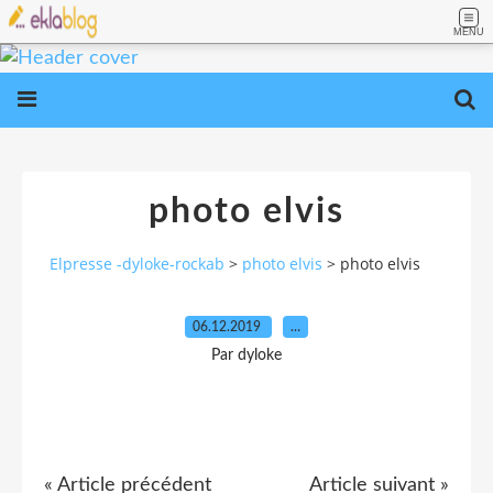
MENU
photo elvis
Elpresse -dyloke-rockab
>
photo elvis
>
photo elvis
06.12.2019
…
Par dyloke
« Article précédent
Article suivant »