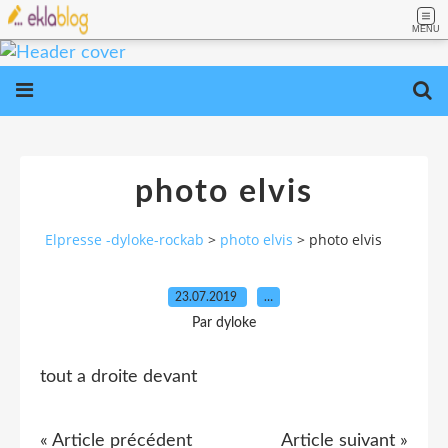
MENU
photo elvis
Elpresse -dyloke-rockab
>
photo elvis
>
photo elvis
23.07.2019
…
Par dyloke
tout a droite devant
« Article précédent
Article suivant »