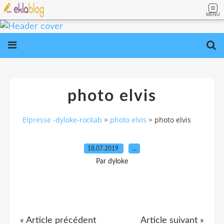
MENU
photo elvis
Elpresse -dyloke-rockab
>
photo elvis
>
photo elvis
18.07.2019
…
Par dyloke
« Article précédent
Article suivant »