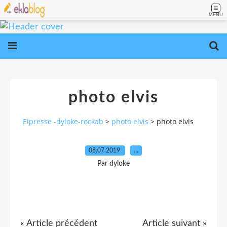
MENU
photo elvis
Elpresse -dyloke-rockab
>
photo elvis
>
photo elvis
08.07.2019
…
Par dyloke
« Article précédent
Article suivant »