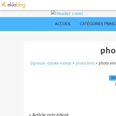
ACCUEIL
CATÉGORIES PRINC
pho
Elpresse -dyloke-rockab
>
photo elvis
>
photo elvi
08.
« Article précédent