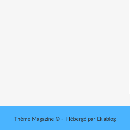
Thème Magazine © - Hébergé par
Eklablog