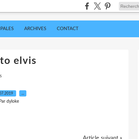
IPALES
ARCHIVES
CONTACT
to elvis
s
07.2019
…
Par dyloke
Article suivant »