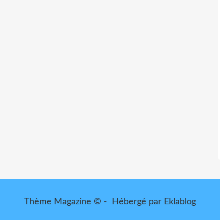
Thème Magazine © - Hébergé par
Eklablog