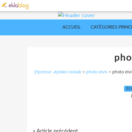
ACCUEIL
CATÉGORIES PRINC
pho
Elpresse -dyloke-rockab
>
photo elvis
>
photo elvi
03.
« Article précédent