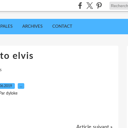
IPALES
ARCHIVES
CONTACT
to elvis
s
06.2019
…
Par dyloke
Article suivant »