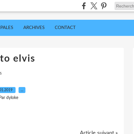
IPALES
ARCHIVES
CONTACT
to elvis
s
01.2019
…
Par dyloke
Article suivant »