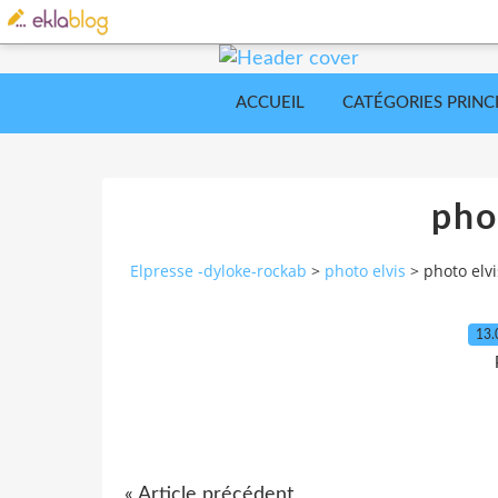
ACCUEIL
CATÉGORIES PRINC
pho
Elpresse -dyloke-rockab
>
photo elvis
>
photo elvi
13.
« Article précédent