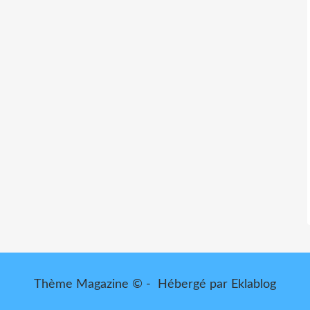
Thème Magazine © - Hébergé par
Eklablog