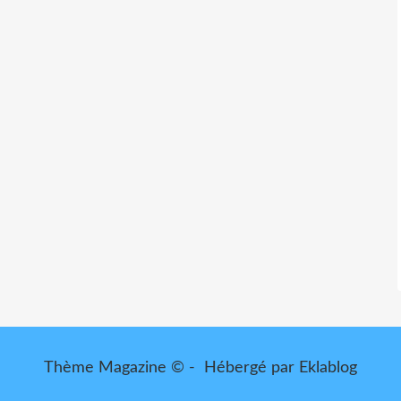
Thème Magazine © - Hébergé par
Eklablog