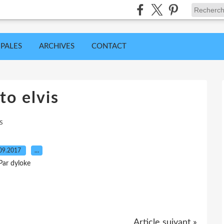
IPALES
ARCHIVES
CONTACT
to elvis
s
09.2017
…
Par dyloke
Article suivant »