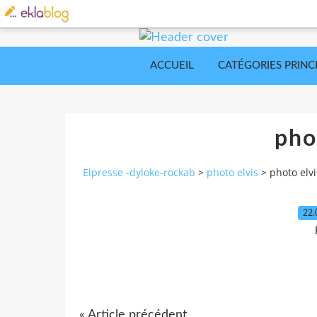
ACCUEIL
CATÉGORIES PRINC
pho
Elpresse -dyloke-rockab
>
photo elvis
>
photo elvi
22.
« Article précédent