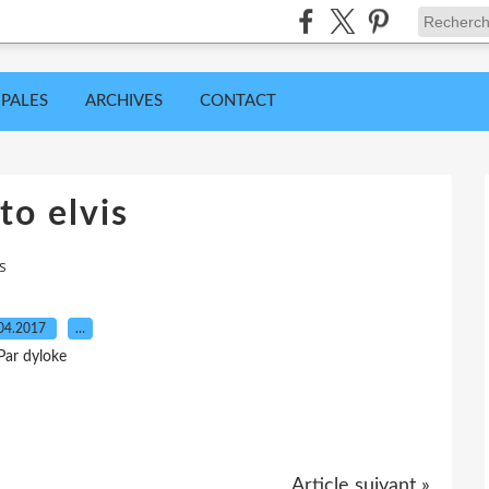
IPALES
ARCHIVES
CONTACT
to elvis
s
04.2017
…
Par dyloke
Article suivant »