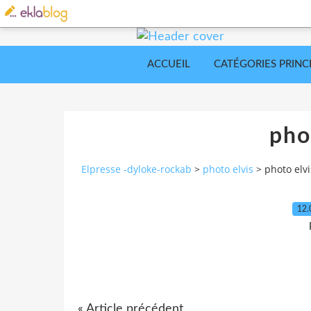
ACCUEIL
CATÉGORIES PRINC
pho
Elpresse -dyloke-rockab
>
photo elvis
>
photo elvi
12.
« Article précédent