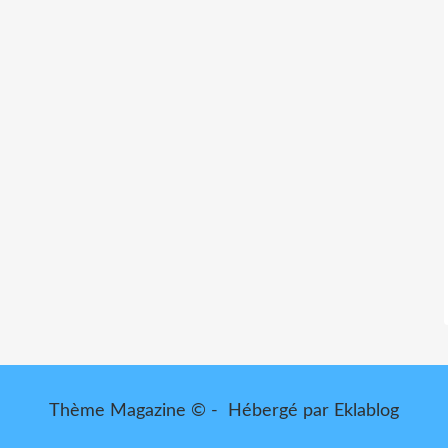
Thème Magazine © - Hébergé par
Eklablog