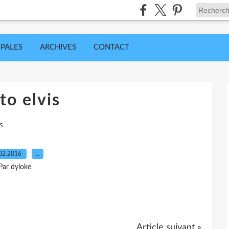
IPALES
ARCHIVES
CONTACT
to elvis
s
02.2016
…
Par dyloke
Article suivant »