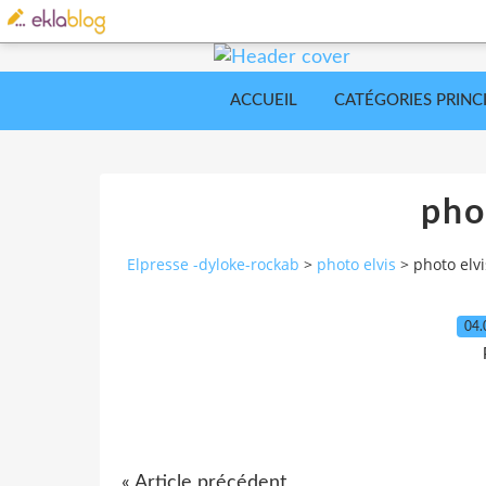
ACCUEIL
CATÉGORIES PRINC
pho
Elpresse -dyloke-rockab
>
photo elvis
>
photo elvi
04.
« Article précédent