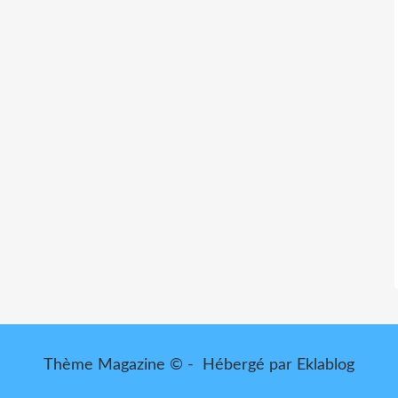
Thème Magazine © - Hébergé par
Eklablog