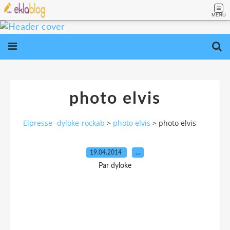
MENU
photo elvis
Elpresse -dyloke-rockab
>
photo elvis
>
photo elvis
19.04.2014
…
Par dyloke