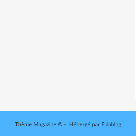
Thème Magazine © - Hébergé par
Eklablog