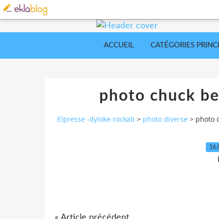
ACCUEIL
CATÉGORIES PRINC
photo chuck be
Elpresse -dyloke-rockab
>
photo diverse
>
photo 
16.
« Article précédent