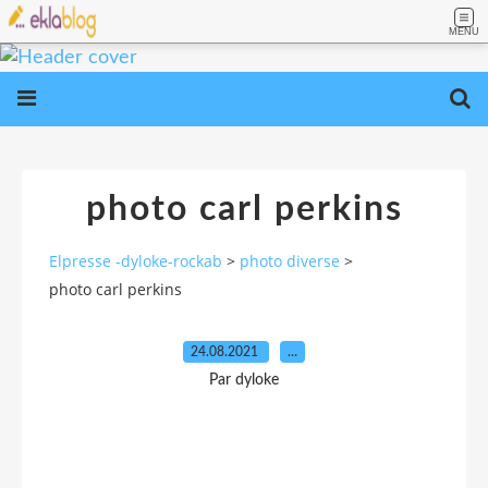
MENU
photo carl perkins
Elpresse -dyloke-rockab
>
photo diverse
>
photo carl perkins
24.08.2021
…
Par dyloke