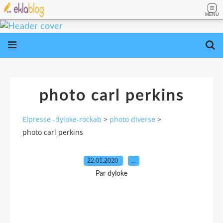
MENU
photo carl perkins
Elpresse -dyloke-rockab
>
photo diverse
>
photo carl perkins
22.01.2020
…
Par dyloke