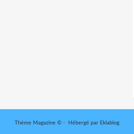
Thème Magazine © - Hébergé par
Eklablog