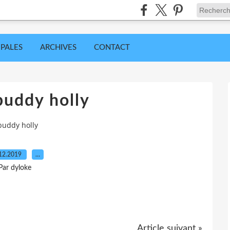
IPALES
ARCHIVES
CONTACT
buddy holly
buddy holly
12.2019
…
Par dyloke
Article suivant »