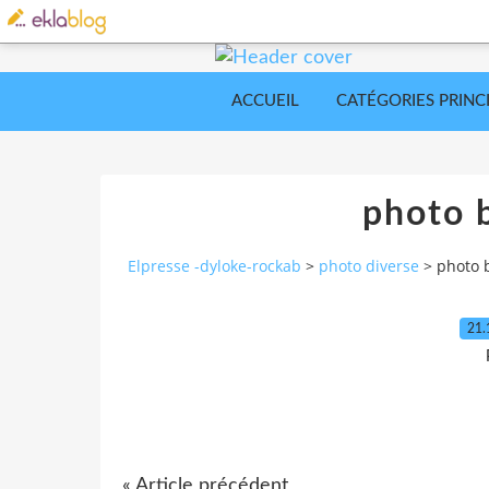
ACCUEIL
CATÉGORIES PRINC
photo 
Elpresse -dyloke-rockab
>
photo diverse
>
photo 
21.
« Article précédent