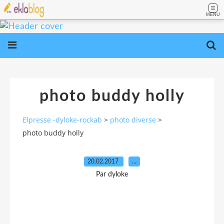
MENU
photo buddy holly
Elpresse -dyloke-rockab
>
photo diverse
>
photo buddy holly
20.02.2017
…
Par dyloke