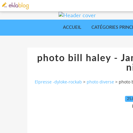
ACCUEIL
CATÉGORIES PRINC
photo bill haley - J
n
Elpresse -dyloke-rockab
>
photo diverse
>
photo b
25.