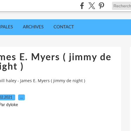
IPALES
ARCHIVES
CONTACT
ames E. Myers ( jimmy de
ight )
ill haley - James E. Myers ( jimmy de night )
02.2021
…
Par dyloke