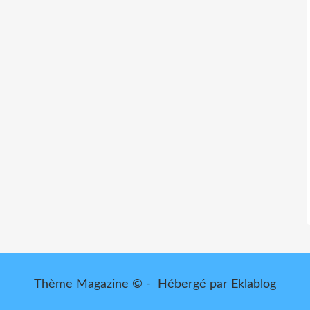
Thème Magazine © - Hébergé par
Eklablog