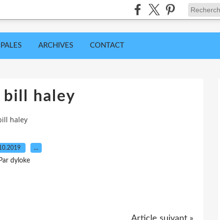
IPALES
ARCHIVES
CONTACT
bill haley
ill haley
10.2019
…
Par dyloke
Article suivant »