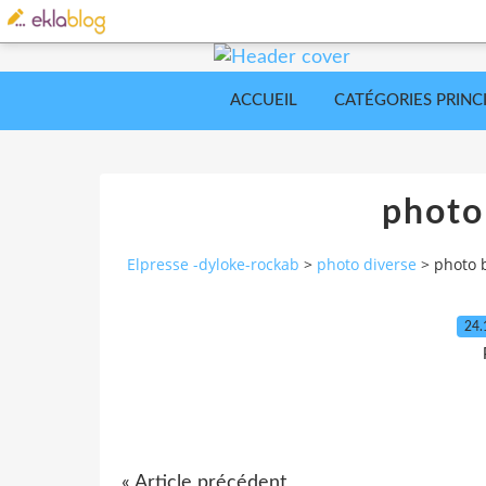
ACCUEIL
CATÉGORIES PRINC
photo 
Elpresse -dyloke-rockab
>
photo diverse
>
photo b
24.
« Article précédent