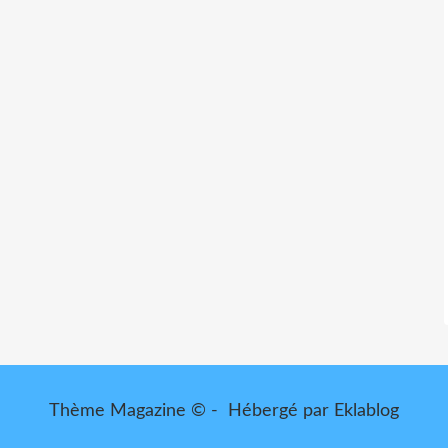
Thème Magazine © - Hébergé par
Eklablog