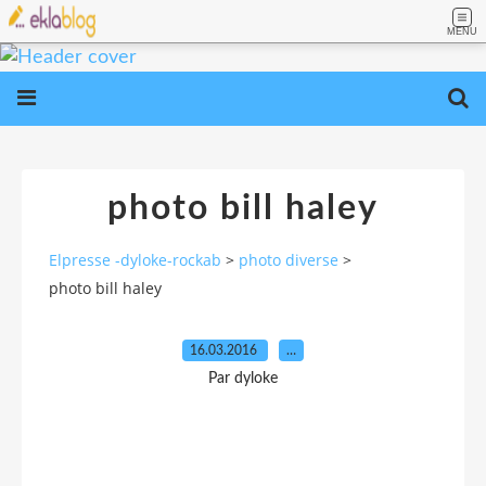
MENU
photo bill haley
Elpresse -dyloke-rockab
>
photo diverse
>
photo bill haley
16.03.2016
…
Par dyloke