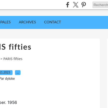
IPALES
ARCHIVES
CONTACT
S fifties
>
PARIS fifties
11.2023
…
Par dyloke
ber. 1956