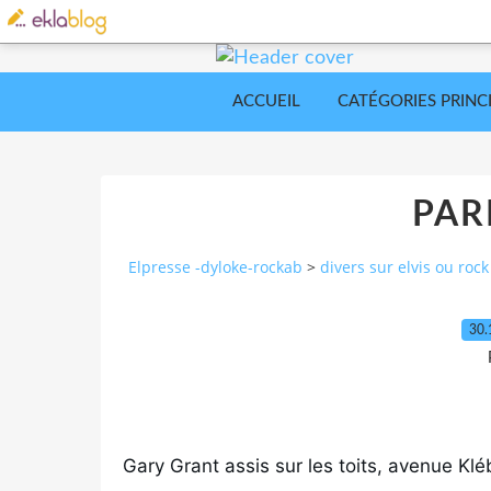
ACCUEIL
CATÉGORIES PRINC
PARI
Elpresse -dyloke-rockab
>
divers sur elvis ou rock
30.
Gary Grant assis sur les toits, avenue Klé