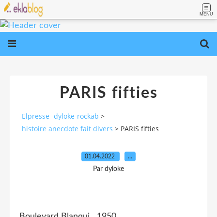
MENU
PARIS fifties
Elpresse -dyloke-rockab
>
histoire anecdote fait divers
>
PARIS fifties
01.04.2022
…
Par dyloke
Boulevard Blanqui 1950