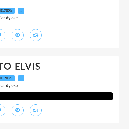
10.2025
…
Par dyloke
O ELVIS
10.2025
…
Par dyloke