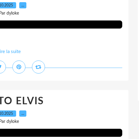
10.2025
…
Par dyloke
ire la suite
O ELVIS
10.2025
…
Par dyloke