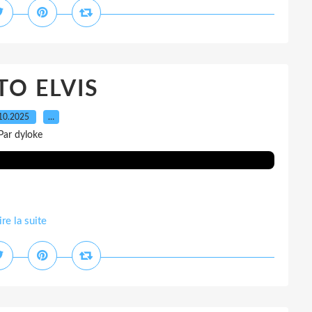
O ELVIS
10.2025
…
Par dyloke
ire la suite