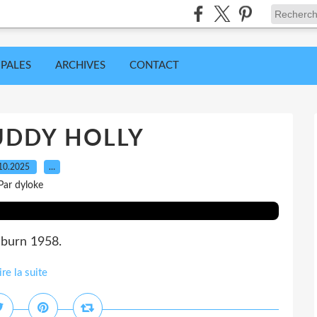
IPALES
ARCHIVES
CONTACT
UDDY HOLLY
10.2025
…
Par dyloke
lburn 1958.
ire la suite