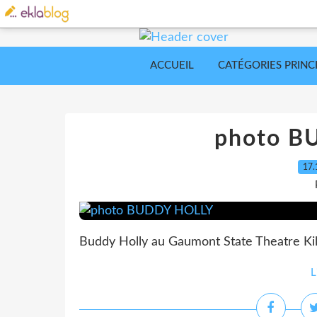
ACCUEIL
CATÉGORIES PRINC
photo B
17.
Buddy Holly au Gaumont State Theatre Ki
L