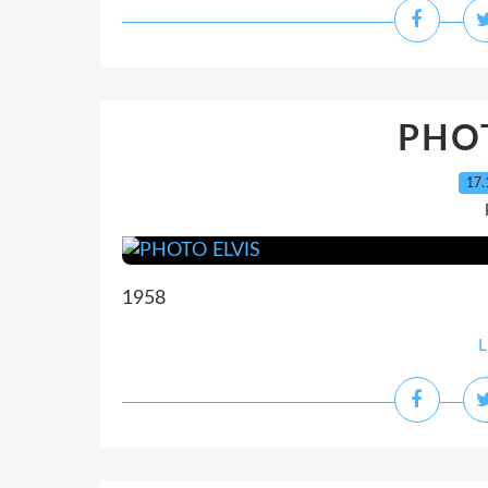
PHOT
17.
1958
L