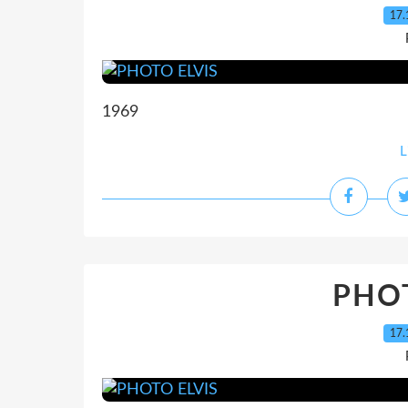
17.
1969
L
PHOT
17.