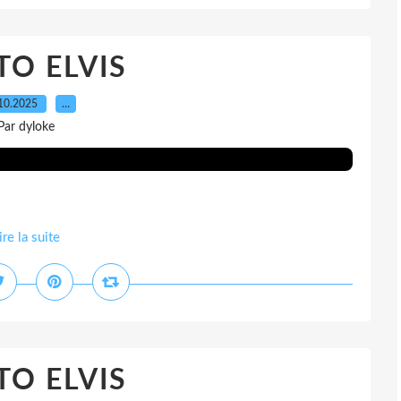
O ELVIS
10.2025
…
Par dyloke
ire la suite
O ELVIS