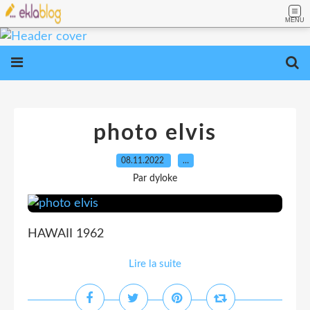
MENU
photo elvis
08.11.2022
…
Par dyloke
HAWAII 1962
Lire la suite