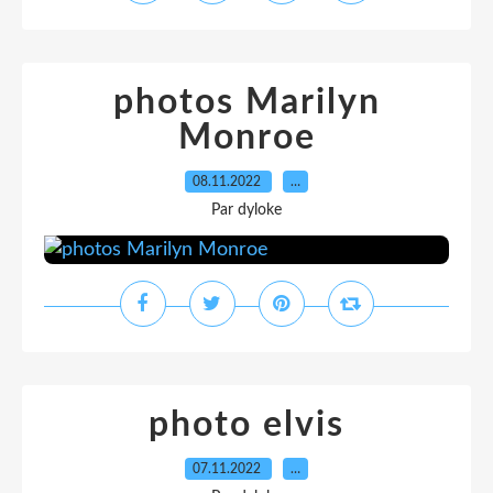
photos Marilyn
Monroe
08.11.2022
…
Par dyloke
photo elvis
07.11.2022
…