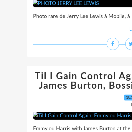
Photo rare de Jerry Lee Lewis à Mobile, à
L
Til I Gain Control A
James Burton, Boss
10.
Emmylou Harris with James Burton at the J