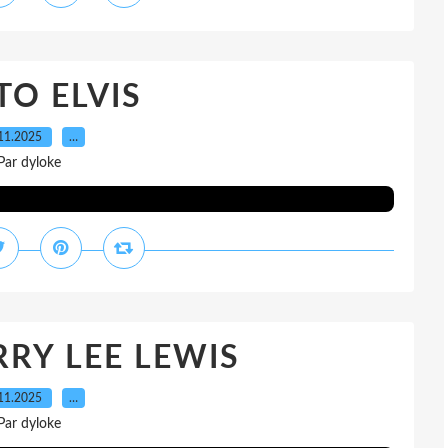
O ELVIS
11.2025
…
Par dyloke
RY LEE LEWIS
11.2025
…
Par dyloke