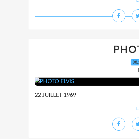
L
PHOT
08.
22 JUILLET 1969
L