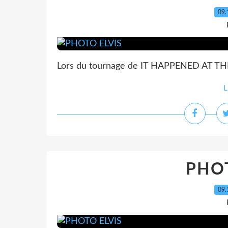
09.
Lors du tournage de IT HAPPENED AT T
L
PHOT
09.