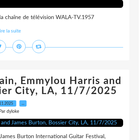
 la chaîne de télévision WALA-TV.1957
ire la suite
gain, Emmylou Harris and
ier City, LA, 11/7/2025
11.2025
…
Par dyloke
ames Burton International Guitar Festival,