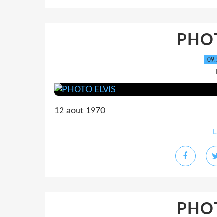
PHOT
09.
12 aout 1970
L
PHOT