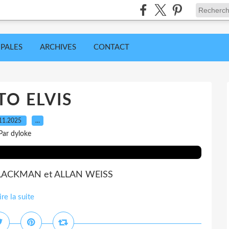
IPALES
ARCHIVES
CONTACT
O ELVIS
11.2025
…
Par dyloke
BLACKMAN et ALLAN WEISS
ire la suite