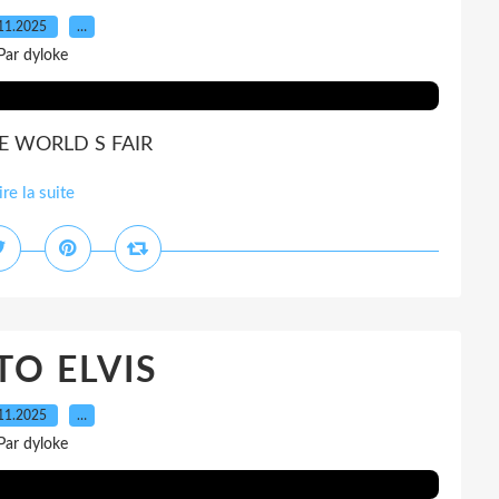
11.2025
…
Par dyloke
HE WORLD S FAIR
ire la suite
O ELVIS
11.2025
…
Par dyloke