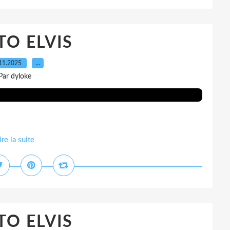
O ELVIS
11.2025
…
Par dyloke
ire la suite
O ELVIS