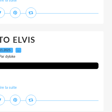
ire la suite
O ELVIS
11.2025
…
Par dyloke
ire la suite