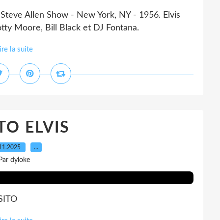
 Steve Allen Show - New York, NY - 1956. Elvis
otty Moore, Bill Black et DJ Fontana.
ire la suite
O ELVIS
11.2025
…
Par dyloke
SITO