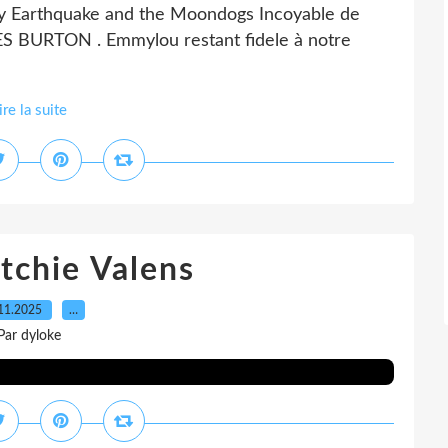
y Earthquake and the Moondogs Incoyable de
ES BURTON . Emmylou restant fidele à notre
ire la suite
tchie Valens
11.2025
…
Par dyloke