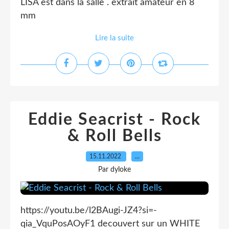
LISA est dans la salle . extrait amateur en 8
mm
Lire la suite
Eddie Seacrist - Rock
& Roll Bells
15.11.2022
…
Par dyloke
https://youtu.be/l2BAugi-JZ4?si=-
qia_VquPosAOyF1 decouvert sur un WHITE