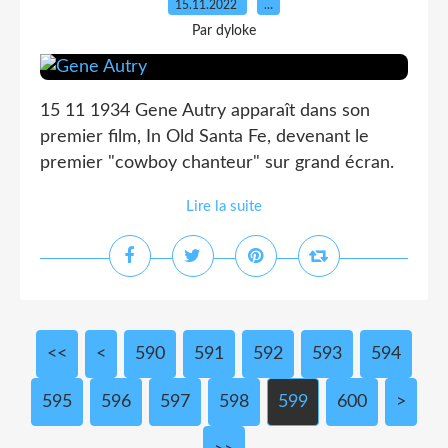
15.11.2022
…
Par dyloke
15 11 1934 Gene Autry apparaît dans son
premier film, In Old Santa Fe, devenant le
premier "cowboy chanteur" sur grand écran.
Lire la suite
<<
<
500
510
520
530
540
550
560
570
580
590
591
592
593
594
595
596
597
598
599
600
700
800
900
1000
1100
1200
1300
1400
1500
1600
1700
1800
1900
2000
2100
2200
2300
2400
2500
2600
2700
2800
2900
3000
>