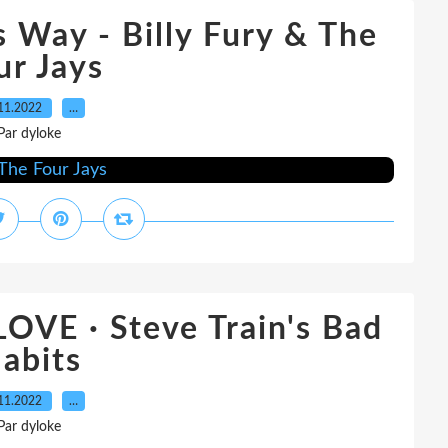
 Way - Billy Fury & The
ur Jays
11.2022
…
Par dyloke
VE · Steve Train's Bad
abits
11.2022
…
Par dyloke