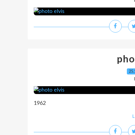
pho
25.
1962
L