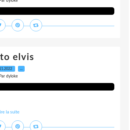
Par dyloke
to elvis
11.2022
…
Par dyloke
ire la suite