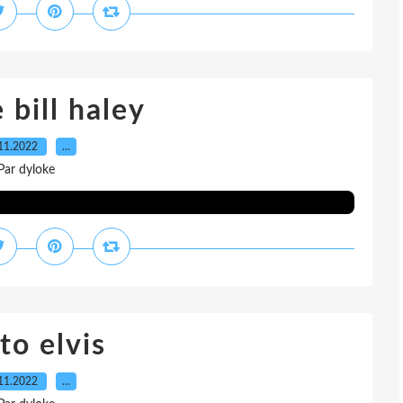
 bill haley
11.2022
…
Par dyloke
to elvis
11.2022
…