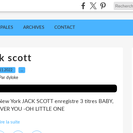
IPALES
ARCHIVES
CONTACT
k scott
11.2022
…
Par dyloke
New York JACK SCOTT enregistre 3 titres BABY,
VER YOU -OH LITTLE ONE
ire la suite