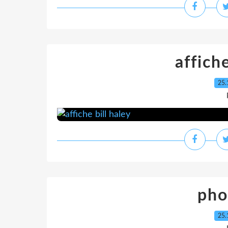
affiche
25.
pho
25.