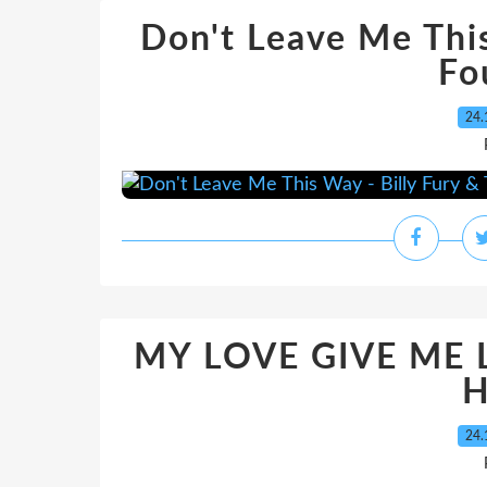
Don't Leave Me This
Fo
24.
MY LOVE GIVE ME LO
H
24.