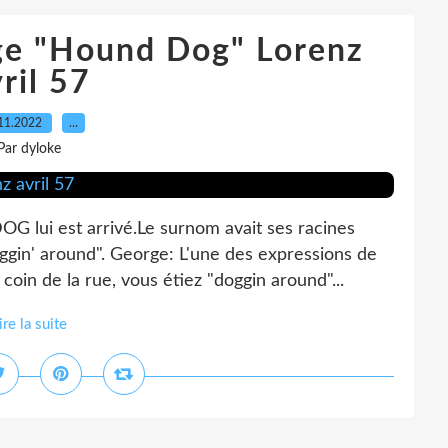
rge "Hound Dog" Lorenz
ril 57
11.2022
…
Par dyloke
lui est arrivé.Le surnom avait ses racines
gin' around". George: L'une des expressions de
u coin de la rue, vous étiez "doggin around"...
ire la suite