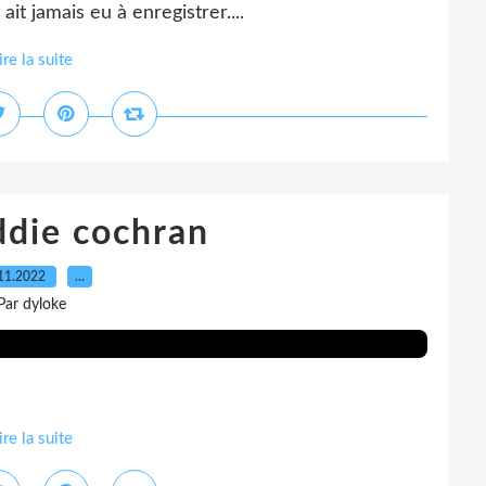
ait jamais eu à enregistrer....
ire la suite
ddie cochran
11.2022
…
Par dyloke
ire la suite