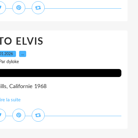
O ELVIS
01.2026
…
Par dyloke
lls, Californie 1968
ire la suite