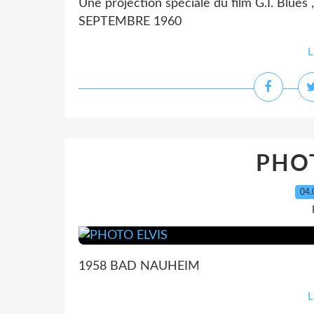
Une projection spéciale du film G.I. Blues 
SEPTEMBRE 1960
L
PHOT
04.
1958 BAD NAUHEIM
L