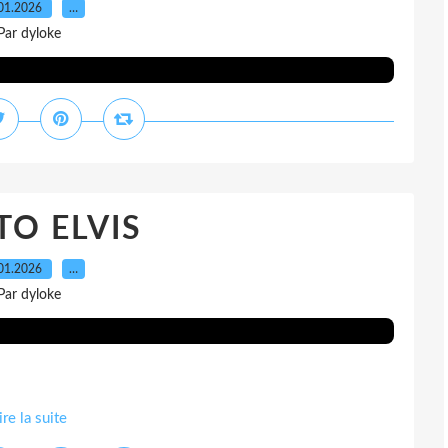
01.2026
…
Par dyloke
O ELVIS
01.2026
…
Par dyloke
ire la suite