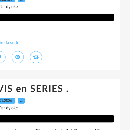
Par dyloke
ire la suite
IS en SERIES .
01.2026
…
Par dyloke