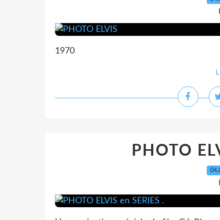
1970
L
PHOTO ELV
04.