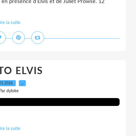
, en présence d'Elvis et de Juliet Prowse. 12
ire la suite
O ELVIS
01.2026
…
Par dyloke
ire la suite