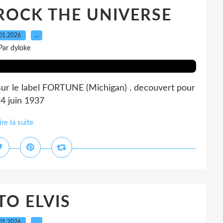
ROCK THE UNIVERSE
01.2026
…
Par dyloke
r le label FORTUNE (Michigan) . decouvert pour
4 juin 1937
ire la suite
O ELVIS
01.2026
…