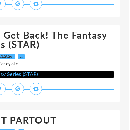
 Get Back! The Fantasy
es (STAR)
01.2026
…
Par dyloke
ST PARTOUT