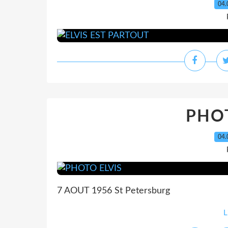
04.
PHOT
04.
7 AOUT 1956 St Petersburg
L