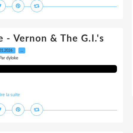
 - Vernon & The G.I.'s
01.2026
…
Par dyloke
ire la suite