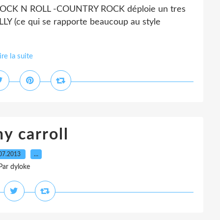
ROCK N ROLL -COUNTRY ROCK déploie un tres
LY (ce qui se rapporte beaucoup au style
ire la suite
y carroll
07.2013
…
Par dyloke