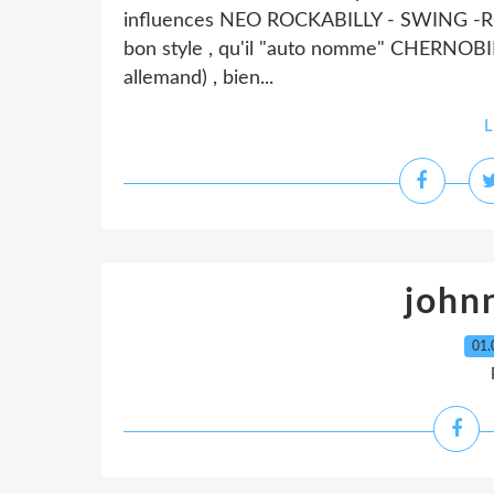
influences NEO ROCKABILLY - SWING -
bon style , qu'il "auto nomme" CHERNOBIL
allemand) , bien...
L
johnn
01.