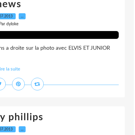
news
07.2013
…
Par dyloke
ns a droite sur la photo avec ELVIS ET JUNIOR
ire la suite
 phillips
07.2013
…