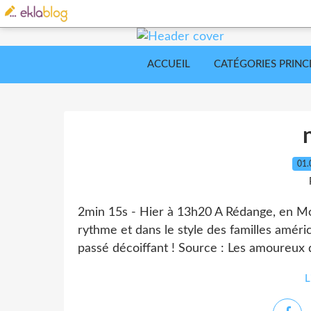
ACCUEIL
CATÉGORIES PRINC
01.
2min 15s - Hier à 13h20 A Rédange, en Mos
rythme et dans le style des familles améri
passé décoiffant ! Source : Les amoureux 
L