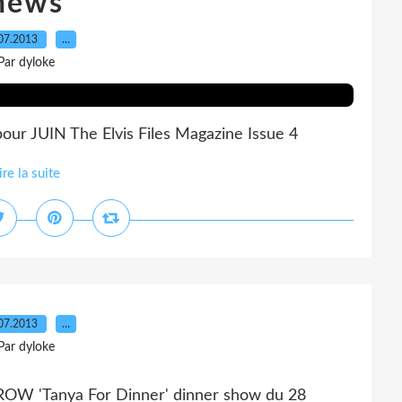
news
07.2013
…
Par dyloke
 pour JUIN The Elvis Files Magazine Issue 4
ire la suite
07.2013
…
Par dyloke
OW 'Tanya For Dinner' dinner show du 28