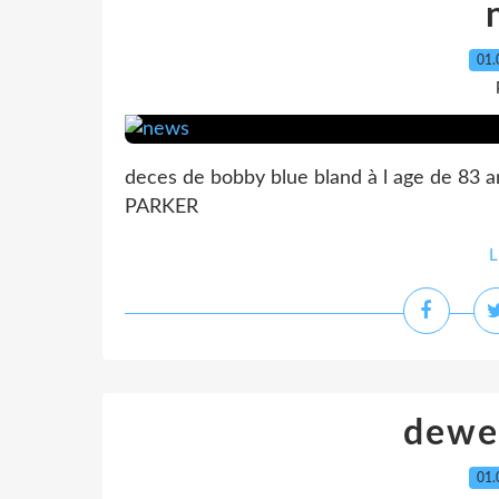
01.
deces de bobby blue bland à l age de 83 a
PARKER
L
dewey
01.