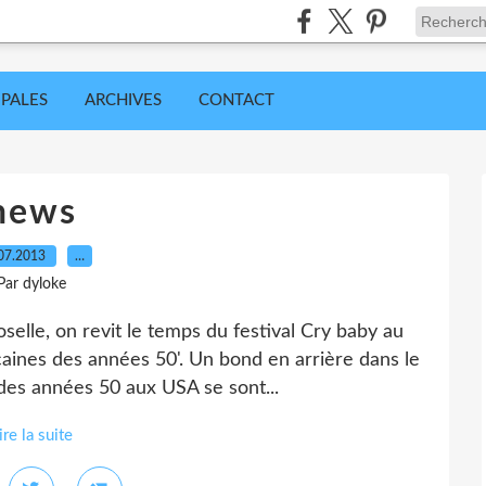
IPALES
ARCHIVES
CONTACT
news
07.2013
…
Par dyloke
elle, on revit le temps du festival Cry baby au
caines des années 50'. Un bond en arrière dans le
des années 50 aux USA se sont...
ire la suite