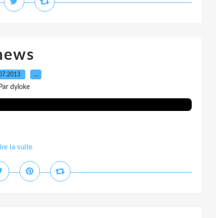
news
07.2013
…
Par dyloke
ire la suite