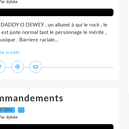
Par dyloke
o DADDY O DEWEY , un allumé à qui le rock , le
 est juste normal tant le personnage le mérite ,
musique . Barriere raciale...
ire la suite
commandements
07.2013
…
Par dyloke