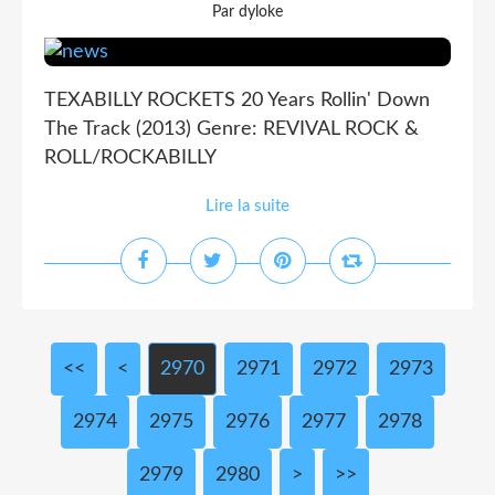
Par dyloke
TEXABILLY ROCKETS 20 Years Rollin' Down
The Track (2013) Genre: REVIVAL ROCK &
ROLL/ROCKABILLY
Lire la suite
<<
<
2900
2910
2920
2930
2940
2950
2960
2970
2971
2972
2973
2974
2975
2976
2977
2978
2979
2980
2990
3000
>
>>