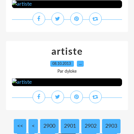
artiste
08.10.2013
…
Par dyloke
<<
<
2900
2901
2902
2903