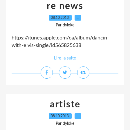
re news
08.10.2013
…
Par dyloke
https://itunes.apple.com/ca/album/dancin-
with-elvis-single/id565825638
Lire la suite
artiste
08.10.2013
…
Par dyloke