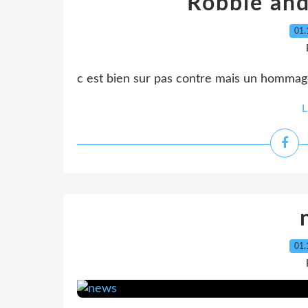
Robbie and 
01.
c est bien sur pas contre mais un hommag
L
01.