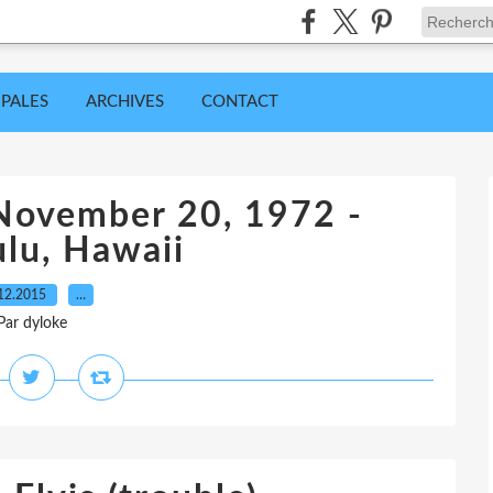
IPALES
ARCHIVES
CONTACT
 November 20, 1972 -
lu, Hawaii
12.2015
…
Par dyloke