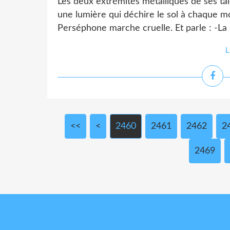
Les deux extrémités métalliques de ses talo
une lumière qui déchire le sol à chaque mo
Perséphone marche cruelle. Et parle : -La
L
<<
<
2400
2410
2420
2430
2440
2450
2460
2461
2462
2
2469