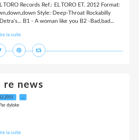
EL TORO Records Ref.: EL TORO ET. 2012 Format:
Down,down,down Style: Deep-Throat Rockabilly
Detra's... B1 - A woman like you B2 -Bad,bad...
ire la suite
 re news
12.2015
…
Par dyloke
ire la suite