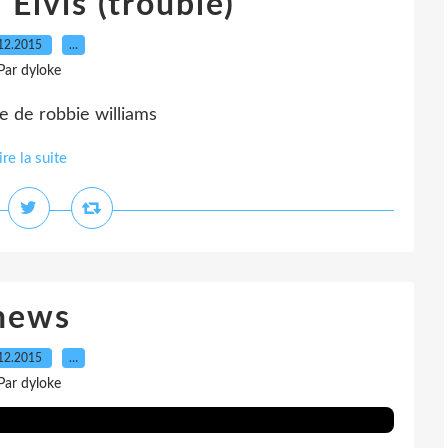
Elvis (trouble)
12.2015
…
Par dyloke
e de robbie williams
ire la suite
news
12.2015
…
Par dyloke