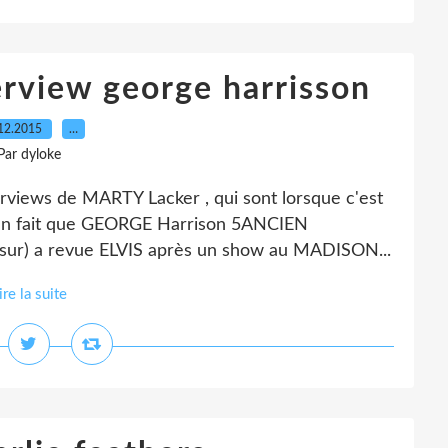
erview george harrisson
12.2015
…
Par dyloke
terviews de MARTY Lacker , qui sont lorsque c'est
le en fait que GEORGE Harrison 5ANCIEN
ur) a revue ELVIS après un show au MADISON...
ire la suite