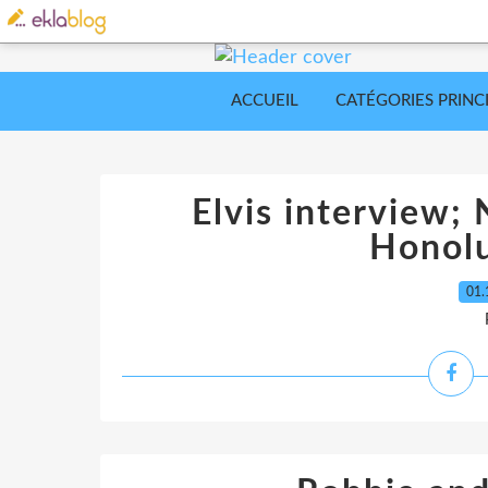
ACCUEIL
CATÉGORIES PRINC
Elvis interview;
Honolu
01.