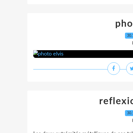
pho
30.
reflexi
30.