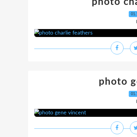
photo cha
01.
photo g
01.