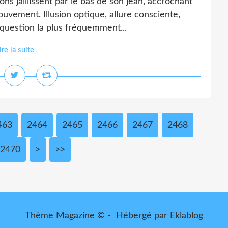
ns jaillissent par le bas de son jean, accrochant
uvement. Illusion optique, allure consciente,
 question la plus fréquemment...
ire la suite
463
2464
2465
2466
2467
2468
2470
2480
2490
2500
2600
2700
2800
2900
3000
>
>>
Thème Magazine © - Hébergé par
Eklablog