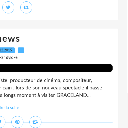
news
12.2015
…
Par dyloke
riste, producteur de cinéma, compositeur,
icain , lors de son nouveau spectacle il passe
e de longs moment à visiter GRACELAND...
ire la suite