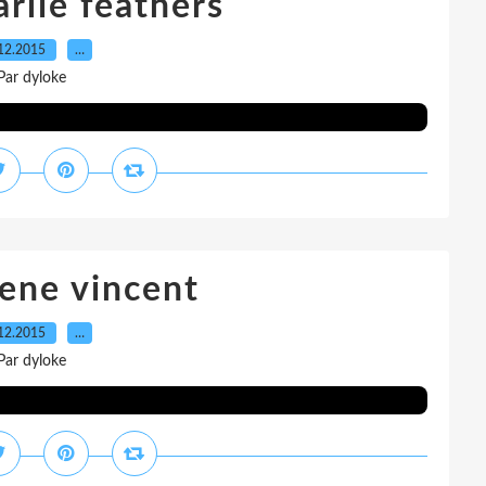
rlie feathers
12.2015
…
Par dyloke
ene vincent
12.2015
…
Par dyloke