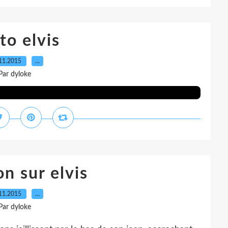
to elvis
11.2015
…
Par dyloke
on sur elvis
11.2015
…
Par dyloke