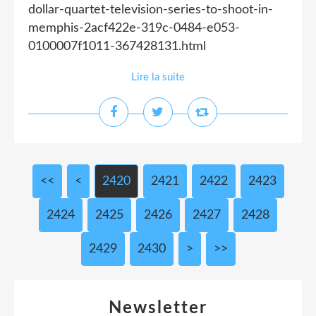
dollar-quartet-television-series-to-shoot-in-
memphis-2acf422e-319c-0484-e053-
0100007f1011-367428131.html
Lire la suite
<<
<
2400
2410
2420
2421
2422
2423
2424
2425
2426
2427
2428
2429
2430
2440
2450
2460
2470
2480
2490
2500
2600
2700
2800
2900
3000
>
>>
Newsletter