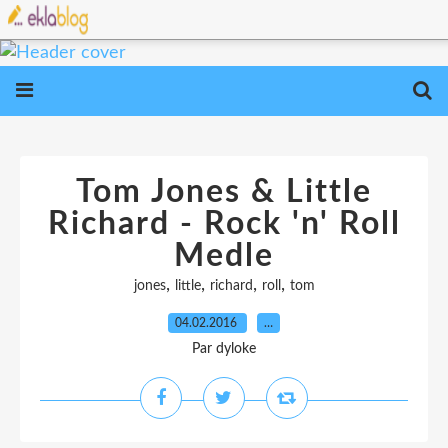
Tom Jones & Little
Richard - Rock 'n' Roll
Medle
,
,
,
,
jones
little
richard
roll
tom
04.02.2016
…
Par dyloke