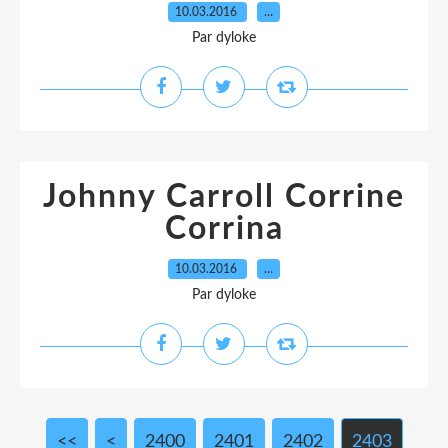
10.03.2016
…
Par dyloke
Johnny Carroll Corrine
Corrina
10.03.2016
…
Par dyloke
<<
<
2400
2401
2402
2403