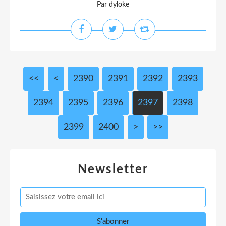
Par dyloke
<<
<
2300
2310
2320
2330
2340
2350
2360
2370
2380
2390
2391
2392
2393
2394
2395
2396
2397
2398
2399
2400
2500
2600
2700
2800
2900
3000
>
>>
Newsletter