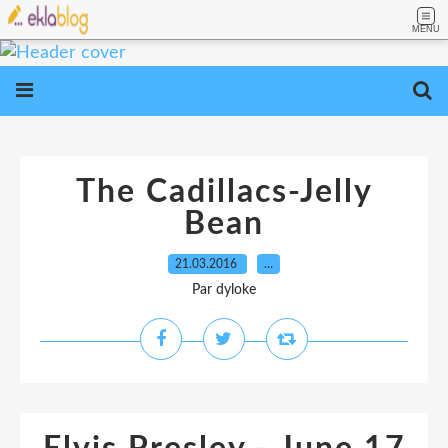
MENU
The Cadillacs-Jelly
Bean
21.03.2016
…
Par dyloke