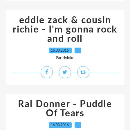
eddie zack & cousin
richie - I'm gonna rock
and roll
16.03.2016
…
Par dyloke
Ral Donner - Puddle
Of Tears
16.03.2016
…