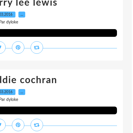
rry lee lewis
03.2016
…
Par dyloke
ddie cochran
03.2016
…
Par dyloke