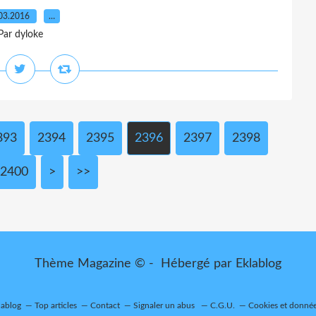
03.2016
…
Par dyloke
393
2394
2395
2396
2397
2398
2400
2500
2600
2700
2800
2900
3000
>
>>
Thème Magazine © - Hébergé par
Eklablog
lablog
Top articles
Contact
Signaler un abus
C.G.U.
Cookies et donnée