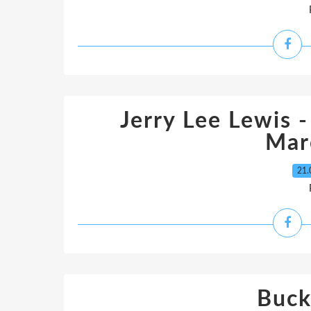
Jerry Lee Lewis 
Mar
21.
Buck