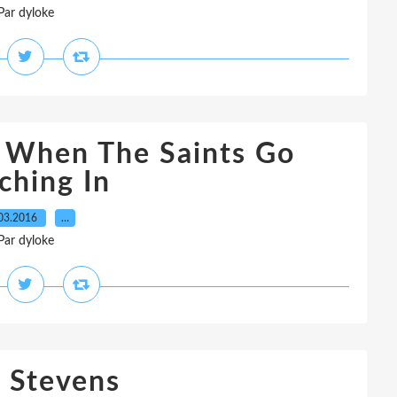
Par dyloke
- When The Saints Go
ching In
03.2016
…
Par dyloke
 Stevens