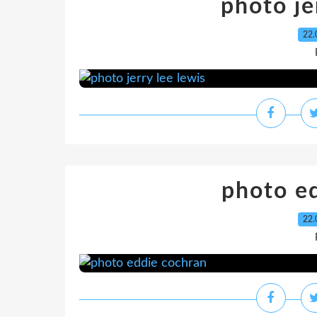
photo je
22.
photo e
22.