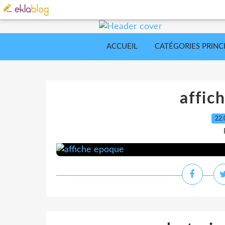
ACCUEIL
CATÉGORIES PRINC
affic
22.