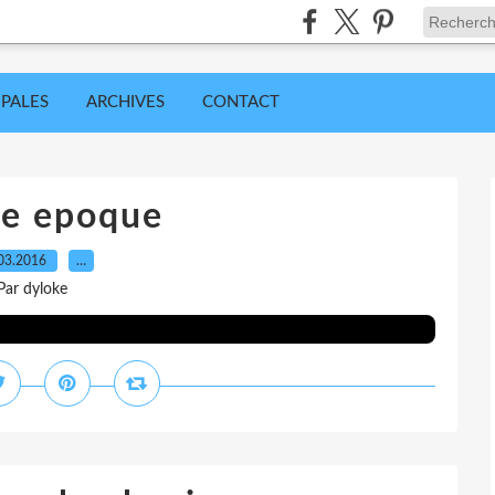
IPALES
ARCHIVES
CONTACT
he epoque
03.2016
…
Par dyloke