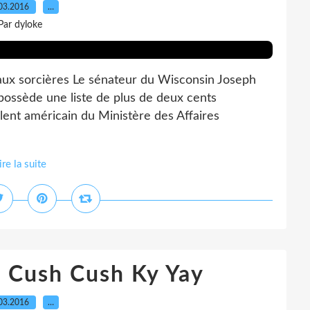
03.2016
…
Par dyloke
aux sorcières Le sénateur du Wisconsin Joseph
possède une liste de plus de deux cents
ent américain du Ministère des Affaires
ire la suite
 Cush Cush Ky Yay
03.2016
…