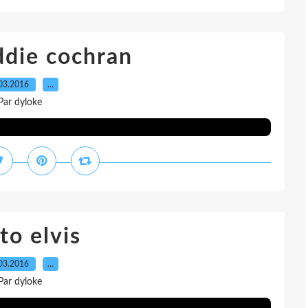
ddie cochran
03.2016
…
Par dyloke
to elvis
03.2016
…
Par dyloke