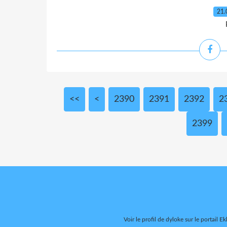
21.
<<
<
2300
2310
2320
2330
2340
2350
2360
2370
2380
2390
2391
2392
2
2399
Voir le profil de
dyloke
sur le portail Ek