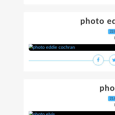
photo e
22.
pho
21.