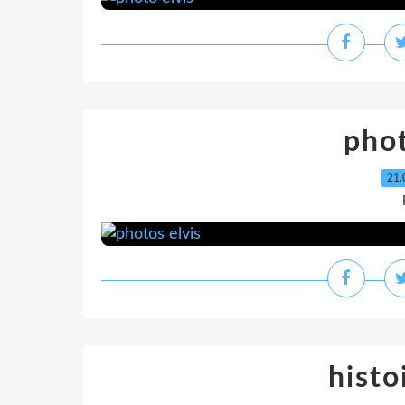
phot
21.
histo