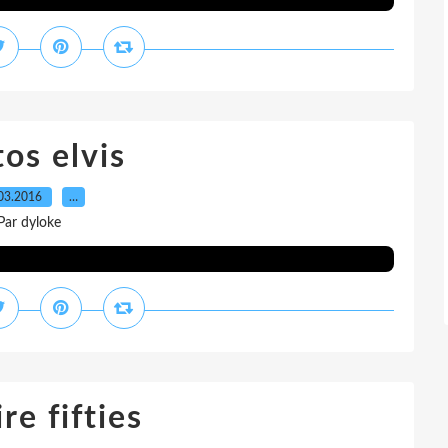
os elvis
03.2016
…
Par dyloke
ire fifties