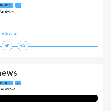
04.2016
…
Par dyloke
ire la suite
news
04.2016
…
Par dyloke