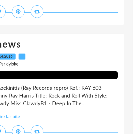
news
04.2016
…
Par dyloke
ockinitis (Ray Records repro) Ref.: RAY 603
nny Ray Harris Title: Rock and Roll With Style:
 Lawdy Miss ClawdyB1 - Deep In The...
ire la suite