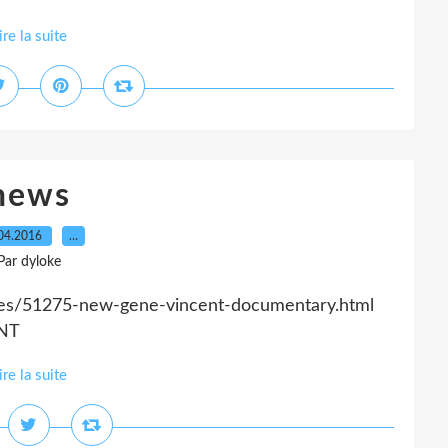
ire la suite
news
04.2016
…
Par dyloke
yles/51275-new-gene-vincent-documentary.html
ENT
ire la suite