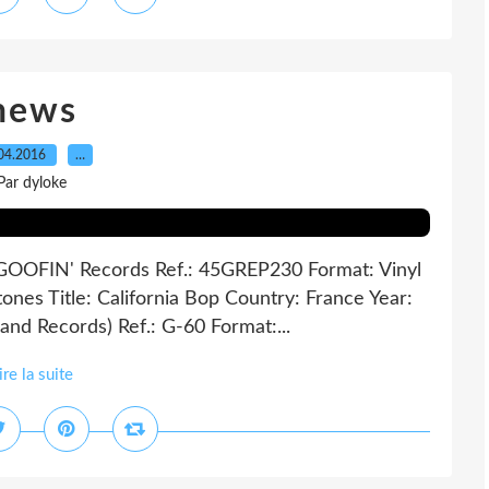
news
04.2016
…
Par dyloke
 GOOFIN' Records Ref.: 45GREP230 Format: Vinyl
ones Title: California Bop Country: France Year:
and Records) Ref.: G-60 Format:...
ire la suite