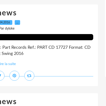
news
04.2016
…
Par dyloke
: Part Records Ref.: PART CD 17727 Format: CD
at Swing 2016
ire la suite
news