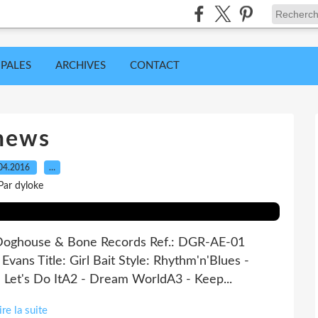
IPALES
ARCHIVES
CONTACT
news
04.2016
…
Par dyloke
: Doghouse & Bone Records Ref.: DGR-AE-01
Evans Title: Girl Bait Style: Rhythm'n'Blues -
n Let's Do ItA2 - Dream WorldA3 - Keep...
ire la suite