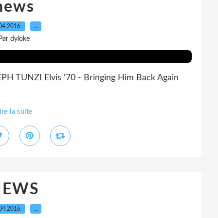
news
04.2016
…
Par dyloke
 TUNZI Elvis '70 - Bringing Him Back Again
ire la suite
NEWS
04.2016
…