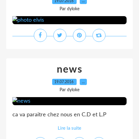
19.07.2016
…
Par dyloke
news
19.07.2016
…
Par dyloke
ca va paraitre chez nous en C.D et L.P
Lire la suite