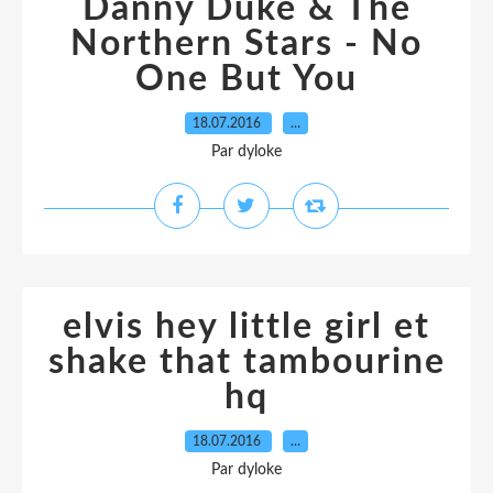
Danny Duke & The
Northern Stars - No
One But You
18.07.2016
…
Par dyloke
elvis hey little girl et
shake that tambourine
hq
18.07.2016
…
Par dyloke