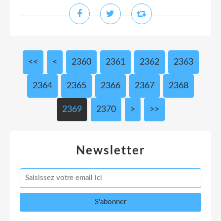
<<
<
2300
2310
2320
2330
2340
2350
2360
2361
2362
2363
2364
2365
2366
2367
2368
2369
2370
2380
2390
2400
2500
2600
2700
2800
2900
3000
>
>>
Newsletter