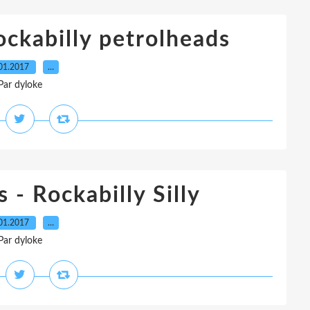
ockabilly petrolheads
01.2017
…
Par dyloke
 - Rockabilly Silly
01.2017
…
Par dyloke