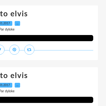
to elvis
01.2017
…
Par dyloke
to elvis
01.2017
…
Par dyloke