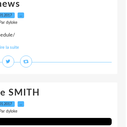
news
01.2017
…
Par dyloke
hedule/
ire la suite
ie SMITH
01.2017
…
Par dyloke