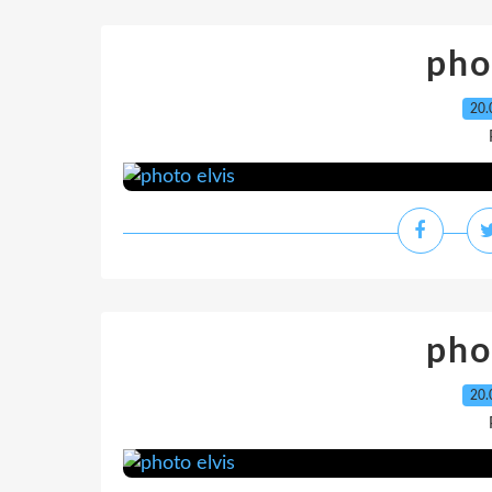
pho
20.
pho
20.