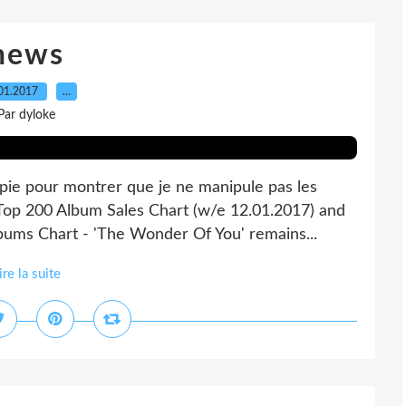
news
01.2017
…
Par dyloke
 pour montrer que je ne manipule pas les
e Top 200 Album Sales Chart (w/e 12.01.2017) and
lbums Chart - 'The Wonder Of You' remains...
ire la suite