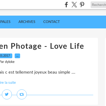
IPALES
ARCHIVES
CONTACT
en Photage - Love Life
01.2017
…
Par dyloke
is c est tellement joyeux beau simple ....
ire la suite