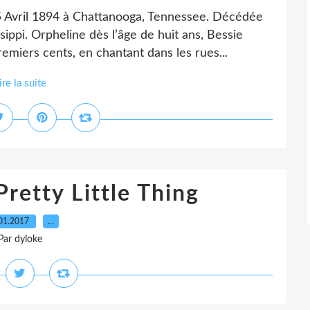
 Avril 1894 à Chattanooga, Tennessee. Décédée
ippi. Orpheline dès l’âge de huit ans, Bessie
miers cents, en chantant dans les rues...
ire la suite
retty Little Thing
01.2017
…
Par dyloke