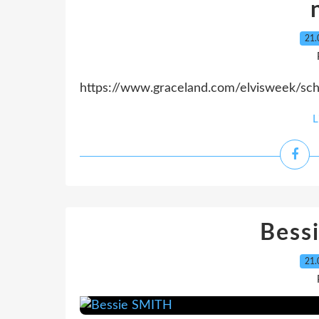
21.
https://www.graceland.com/elvisweek/sc
L
Bess
21.