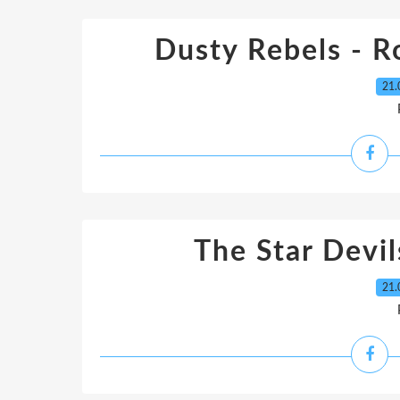
Dusty Rebels - R
21.
The Star Devils
21.