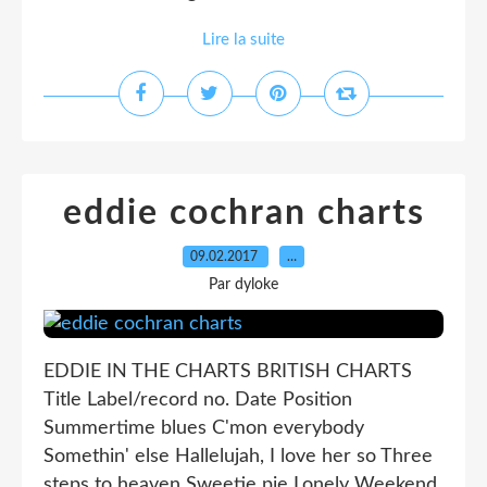
Lire la suite
eddie cochran charts
09.02.2017
…
Par dyloke
EDDIE IN THE CHARTS BRITISH CHARTS
Title Label/record no. Date Position
Summertime blues C'mon everybody
Somethin' else Hallelujah, I love her so Three
steps to heaven Sweetie pie Lonely Weekend