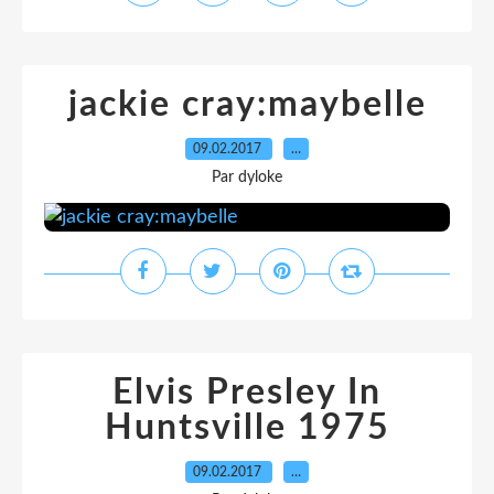
jackie cray:maybelle
09.02.2017
…
Par dyloke
Elvis Presley In
Huntsville 1975
09.02.2017
…