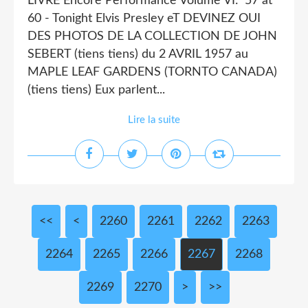
LIVRE Encore Performance Volume VI: '57 at
60 ‐ Tonight Elvis Presley eT DEVINEZ OUI
DES PHOTOS DE LA COLLECTION DE JOHN
SEBERT (tiens tiens) du 2 AVRIL 1957 au
MAPLE LEAF GARDENS (TORNTO CANADA)
(tiens tiens) Eux parlent...
Lire la suite
<<
<
2200
2210
2220
2230
2240
2250
2260
2261
2262
2263
2264
2265
2266
2267
2268
2269
2270
2280
2290
2300
2400
2500
2600
2700
2800
2900
3000
>
>>