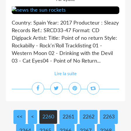
Country: Spain Year: 2017 Producteur : Sleazy
Records Ref.: SRCD33-47 Format: CD
Digipack Artist: Title: Point of no return Style:
Rockabilly - Rock'n'Roll Tracklisting 01 -
Western Moon 02 - Drinking with the Devil
03 - Cat Eyes04 - Point of No Return...
Lire la suite
<<
<
2200
2210
2220
2230
2240
2250
2260
2261
2262
2263