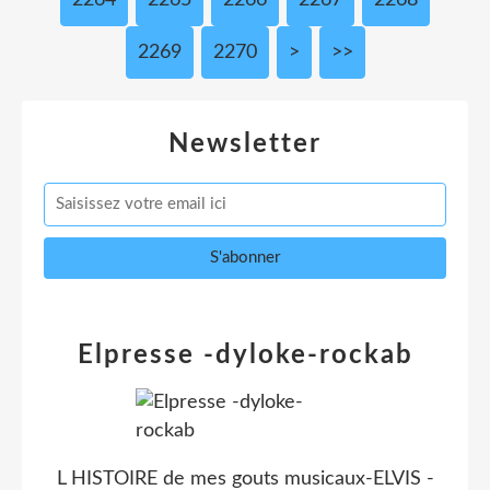
2264
2265
2266
2267
2268
2269
2270
2280
2290
2300
2400
2500
2600
2700
2800
2900
3000
>
>>
Newsletter
Elpresse -dyloke-rockab
L HISTOIRE de mes gouts musicaux-ELVIS -