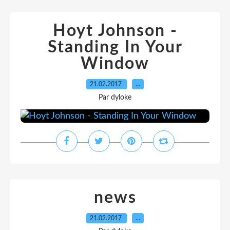
Hoyt Johnson -
Standing In Your
Window
21.02.2017
…
Par dyloke
news
21.02.2017
…