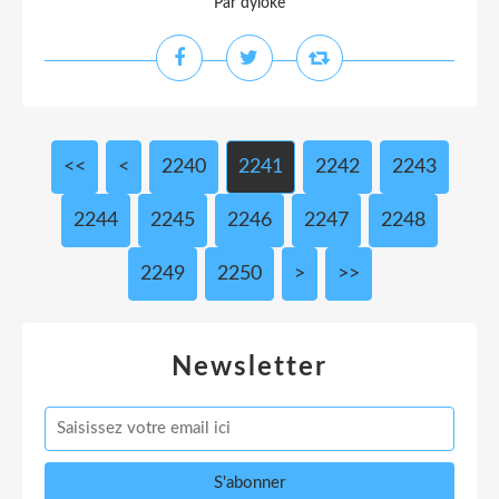
Par dyloke
<<
<
2200
2210
2220
2230
2240
2241
2242
2243
2244
2245
2246
2247
2248
2249
2250
2260
2270
2280
2290
2300
2400
2500
2600
2700
2800
2900
3000
>
>>
Newsletter