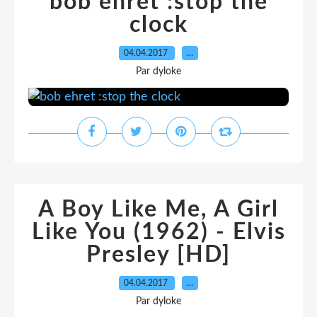
bob ehret :stop the
clock
04.04.2017
…
Par dyloke
A Boy Like Me, A Girl
Like You (1962) - Elvis
Presley [HD]
04.04.2017
…
Par dyloke