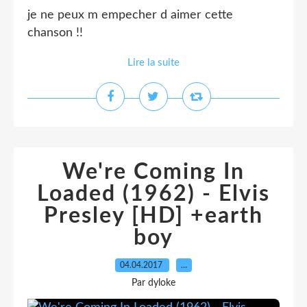
je ne peux m empecher d aimer cette
chanson !!
Lire la suite
We're Coming In
Loaded (1962) - Elvis
Presley [HD] +earth
boy
04.04.2017
…
Par dyloke