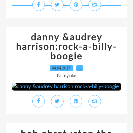
danny &audrey
harrison:rock-a-billy-
boogie
04.04.2017
…
Par dyloke