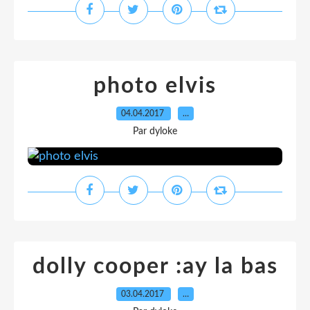
photo elvis
04.04.2017
…
Par dyloke
dolly cooper :ay la bas
03.04.2017
…