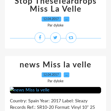
Stop TheseTeardrops
Miss La Velle
12.04.2017
…
Par dyloke
news Miss la velle
12.04.2017
…
Par dyloke
Country: Spain Year: 2017 Label: Sleazy
Records Ref.: SR10-20 Format: Vinyl 10" 25