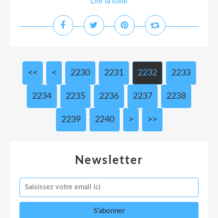
Lire la suite
<<
<
2200
2210
2220
2230
2231
2232
2233
2234
2235
2236
2237
2238
2239
2240
2250
2260
2270
2280
2290
2300
2400
2500
2600
2700
2800
2900
3000
>
>>
Newsletter