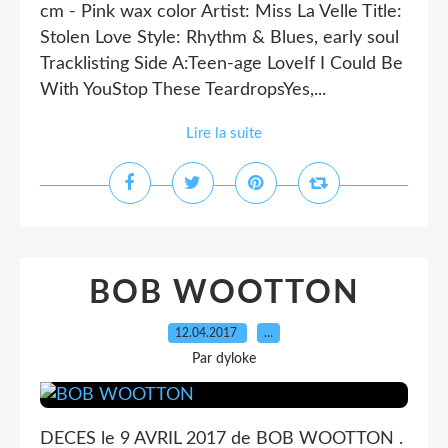
cm - Pink wax color Artist: Miss La Velle Title:
Stolen Love Style: Rhythm & Blues, early soul
Tracklisting Side A:Teen-age LoveIf I Could Be
With YouStop These TeardropsYes,...
Lire la suite
BOB WOOTTON
12.04.2017
…
Par dyloke
DECES le 9 AVRIL 2017 de BOB WOOTTON .