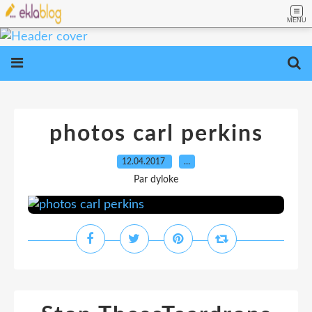
MENU
photos carl perkins
12.04.2017
…
Par dyloke