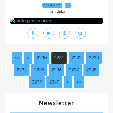
12.04.2017
…
Par dyloke
<<
<
2200
2210
2220
2230
2231
2232
2233
2234
2235
2236
2237
2238
2239
2240
2250
2260
2270
2280
2290
2300
2400
2500
2600
2700
2800
2900
3000
>
>>
Newsletter