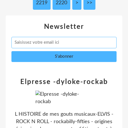
2219
2220
2230
2240
2250
2260
2270
2280
2290
2300
2400
2500
2600
2700
2800
2900
3000
>
>>
Newsletter
Elpresse -dyloke-rockab
L HISTOIRE de mes gouts musicaux-ELVIS -
ROCK N ROLL - rockabilly-fifties - origines