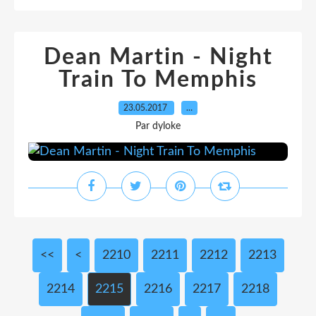
Dean Martin - Night
Train To Memphis
23.05.2017
…
Par dyloke
<<
<
2200
2210
2211
2212
2213
2214
2215
2216
2217
2218