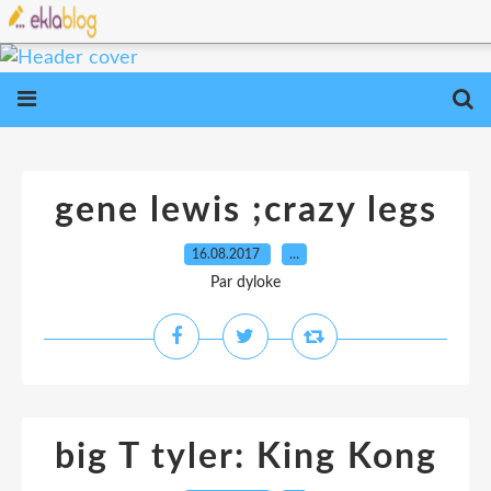
gene lewis ;crazy legs
16.08.2017
…
Par dyloke
big T tyler: King Kong