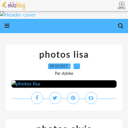
MENU
photos lisa
09.10.2017
…
Par dyloke