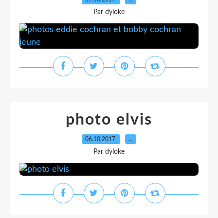
Par dyloke
photo elvis
06.10.2017
…
Par dyloke