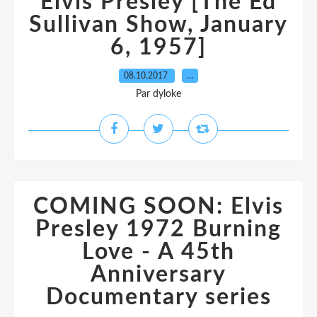
Elvis Presley [The Ed
Sullivan Show, January
6, 1957]
08.10.2017
…
Par dyloke
COMING SOON: Elvis
Presley 1972 Burning
Love - A 45th
Anniversary
Documentary series