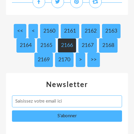
<<
<
2100
2110
2120
2130
2140
2150
2160
2161
2162
2163
2164
2165
2166
2167
2168
2169
2170
2180
2190
2200
2300
2400
2500
2600
2700
2800
2900
3000
>
>>
Newsletter