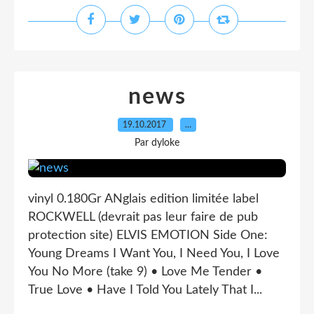
news
19.10.2017
…
Par dyloke
vinyl 0.180Gr ANglais edition limitée label
ROCKWELL (devrait pas leur faire de pub
protection site) ELVIS EMOTION Side One:
Young Dreams I Want You, I Need You, I Love
You No More (take 9) • Love Me Tender •
True Love • Have I Told You Lately That I...