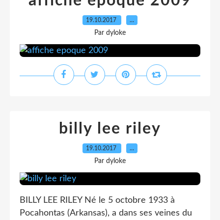
affiche epoque 2009
19.10.2017
…
Par dyloke
billy lee riley
19.10.2017
…
Par dyloke
BILLY LEE RILEY Né le 5 octobre 1933 à
Pocahontas (Arkansas), a dans ses veines du