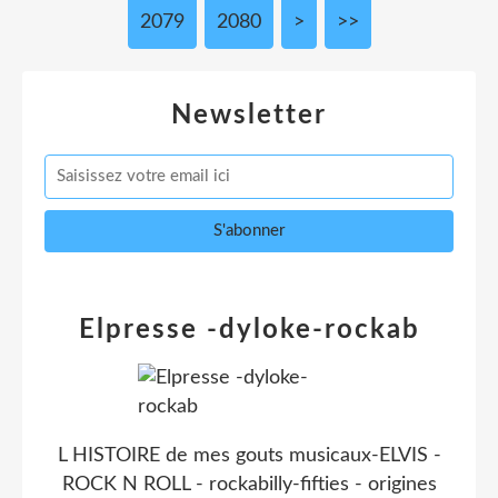
2079
2080
2090
2100
2200
2300
2400
2500
2600
2700
2800
2900
3000
>
>>
Newsletter
Elpresse -dyloke-rockab
L HISTOIRE de mes gouts musicaux-ELVIS -
ROCK N ROLL - rockabilly-fifties - origines