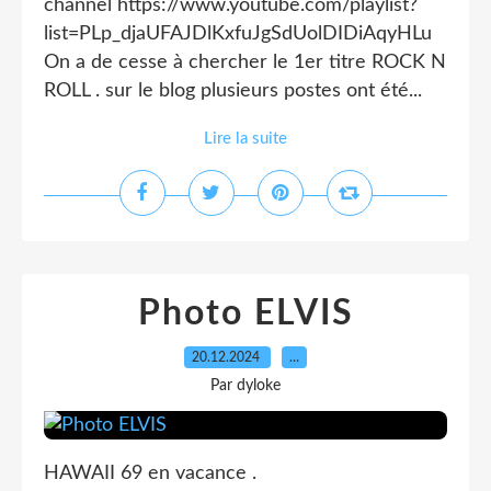
channel https://www.youtube.com/playlist?
list=PLp_djaUFAJDlKxfuJgSdUolDIDiAqyHLu
On a de cesse à chercher le 1er titre ROCK N
ROLL . sur le blog plusieurs postes ont été...
Lire la suite
Photo ELVIS
20.12.2024
…
Par dyloke
HAWAII 69 en vacance .